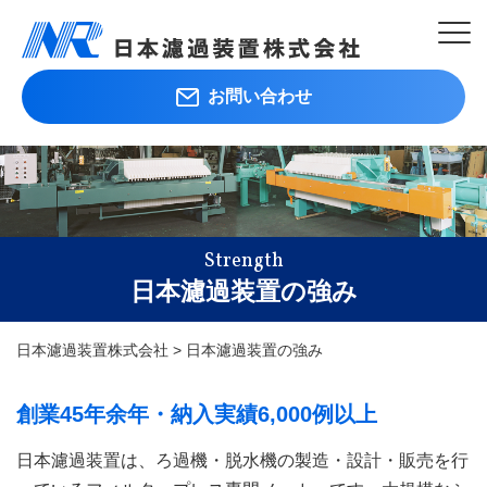
お問い合わせ
Strength
日本濾過装置の強み
日本濾過装置株式会社
>
日本濾過装置の強み
創業45年余年・納入実績6,000例以上
日本濾過装置は、ろ過機・脱水機の製造・設計・販売を行