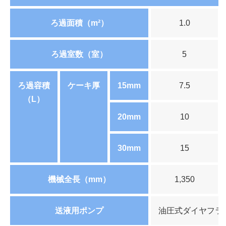
ろ過面積（m²）
1.0
ろ過室数（室）
5
ろ過容積
ケーキ厚
15mm
7.5
（L）
20mm
10
30mm
15
機械全長（mm）
1,350
送液用ポンプ
油圧式ダイヤフラ